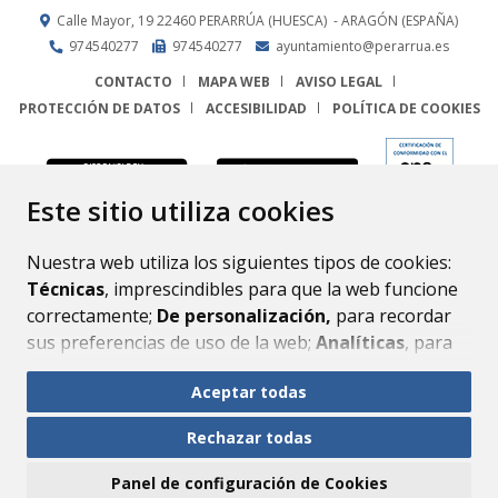
Calle Mayor, 19
22460
PERARRÚA (HUESCA)
- ARAGÓN
(ESPAÑA)
974540277
974540277
ayuntamiento@perarrua.es
CONTACTO
MAPA WEB
AVISO LEGAL
PROTECCIÓN DE DATOS
ACCESIBILIDAD
POLÍTICA DE COOKIES
ENLACE
Este sitio utiliza cookies
Nuestra web utiliza los siguientes tipos de cookies:
Técnicas
, imprescindibles para que la web funcione
correctamente;
De personalización,
para recordar
sus preferencias de uso de la web;
Analíticas
, para
mejorar el funcionamiento de la web y sus servicios.
Aceptar todas
Si acepta pulsando el botón
“Aceptar todas”
Rechazar todas
consideramos que acepta su uso. Si pulsa el botón
“Rechazar todas”
o continúa navegando sin realizar
Panel de configuración de Cookies
ninguna acción, se guardarán las cookies técnicas