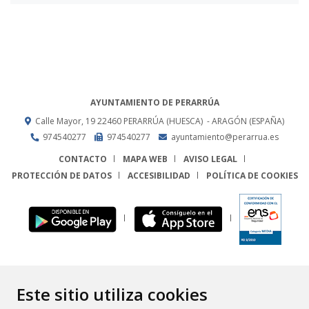
AYUNTAMIENTO DE PERARRÚA
Calle Mayor, 19
22460
PERARRÚA (HUESCA)
- ARAGÓN
(ESPAÑA)
974540277
974540277
ayuntamiento@perarrua.es
CONTACTO
MAPA WEB
AVISO LEGAL
PROTECCIÓN DE DATOS
ACCESIBILIDAD
POLÍTICA DE COOKIES
ENLACE
Este sitio utiliza cookies