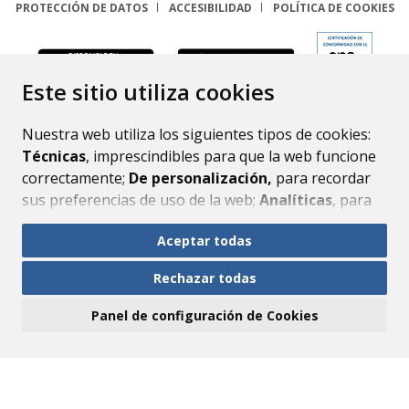
PROTECCIÓN DE DATOS
ACCESIBILIDAD
POLÍTICA DE COOKIES
ENLACE
Este sitio utiliza cookies
Nuestra web utiliza los siguientes tipos de cookies:
Técnicas
, imprescindibles para que la web funcione
correctamente;
De personalización,
para recordar
sus preferencias de uso de la web;
Analíticas
, para
mejorar el funcionamiento de la web y sus servicios.
Aceptar todas
Si acepta pulsando el botón
“Aceptar todas”
Rechazar todas
consideramos que acepta su uso. Si pulsa el botón
“Rechazar todas”
o continúa navegando sin realizar
Panel de configuración de Cookies
ninguna acción, se guardarán las cookies técnicas
imprescindibles. Para personalizar sus preferencias
acceda al
“Panel de configuración de cookies”.
Puede consultar más información, cómo