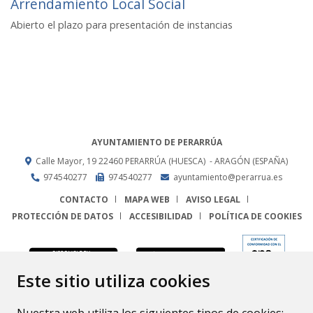
Arrendamiento Local Social
Abierto el plazo para presentación de instancias
AYUNTAMIENTO DE PERARRÚA
Calle Mayor, 19
22460
PERARRÚA (HUESCA)
- ARAGÓN
(ESPAÑA)
974540277
974540277
ayuntamiento@perarrua.es
CONTACTO
MAPA WEB
AVISO LEGAL
PROTECCIÓN DE DATOS
ACCESIBILIDAD
POLÍTICA DE COOKIES
ENLACE
Este sitio utiliza cookies