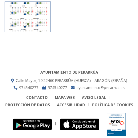
AYUNTAMIENTO DE PERARRÚA
Calle Mayor, 19
22460
PERARRÚA (HUESCA)
- ARAGÓN
(ESPAÑA)
974540277
974540277
ayuntamiento@perarrua.es
CONTACTO
MAPA WEB
AVISO LEGAL
PROTECCIÓN DE DATOS
ACCESIBILIDAD
POLÍTICA DE COOKIES
ENLACE