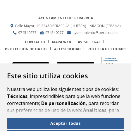
AYUNTAMIENTO DE PERARRÚA
Calle Mayor, 19
22460
PERARRÚA (HUESCA)
- ARAGÓN
(ESPAÑA)
974540277
974540277
ayuntamiento@perarrua.es
CONTACTO
MAPA WEB
AVISO LEGAL
PROTECCIÓN DE DATOS
ACCESIBILIDAD
POLÍTICA DE COOKIES
ENLACE
Este sitio utiliza cookies
Nuestra web utiliza los siguientes tipos de cookies:
Técnicas
, imprescindibles para que la web funcione
correctamente;
De personalización,
para recordar
sus preferencias de uso de la web;
Analíticas
, para
mejorar el funcionamiento de la web y sus servicios.
Aceptar todas
Si acepta pulsando el botón
“Aceptar todas”