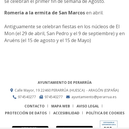
se celebran el primer fin de semana de Agosto.
Romería a la ermita de San Marcos
en abril.
Antiguamente se celebran fiestas en los núcleos de El
Mon (el 29 de abril, San Pedro y el 9 de septiembre) y en
Aruéns (el 15 de agosto y el 15 de Mayo)
AYUNTAMIENTO DE PERARRÚA
Calle Mayor, 19
22460
PERARRÚA (HUESCA)
- ARAGÓN
(ESPAÑA)
974540277
974540277
ayuntamiento@perarrua.es
CONTACTO
MAPA WEB
AVISO LEGAL
PROTECCIÓN DE DATOS
ACCESIBILIDAD
POLÍTICA DE COOKIES
ENLACE