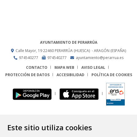
AYUNTAMIENTO DE PERARRÚA
Calle Mayor, 19
22460
PERARRÚA (HUESCA)
- ARAGÓN
(ESPAÑA)
974540277
974540277
ayuntamiento@perarrua.es
CONTACTO
MAPA WEB
AVISO LEGAL
PROTECCIÓN DE DATOS
ACCESIBILIDAD
POLÍTICA DE COOKIES
ENLACE
Este sitio utiliza cookies