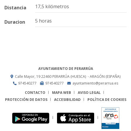
17,5 kilómetros
Distancia
5 horas
Duracion
AYUNTAMIENTO DE PERARRÚA
Calle Mayor, 19
22460
PERARRÚA (HUESCA)
- ARAGÓN
(ESPAÑA)
974540277
974540277
ayuntamiento@perarrua.es
CONTACTO
MAPA WEB
AVISO LEGAL
PROTECCIÓN DE DATOS
ACCESIBILIDAD
POLÍTICA DE COOKIES
ENLACE